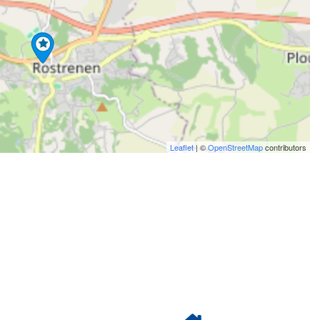
Leaflet
| ©
OpenStreetMap
contributors