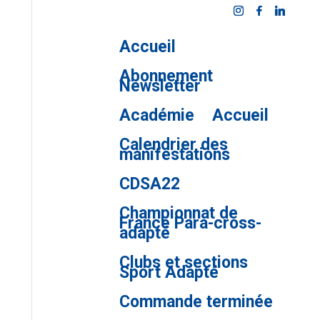
Accueil
Abonnement
Newsletter
Académie
Accueil
Calendrier des
manifestations
CDSA22
Championnat de
France Para-cross-
adapté
Clubs et sections
Sport Adapté
Commande terminée